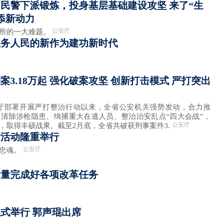
名民警下派锻炼，投身基层基础建设攻坚 来了“生
添新动力
公安厅
出所的一大难题。
服务人民的新作为建功新时代
案3.18万起 强化破案攻坚 创新打击模式 严打突出
安厅部署开展严打整治行动以来，全省公安机关强势发动，合力推
清除涉枪隐患、缉捕重大在逃人员、整治治安乱点“四大会战”，
公安厅
，取得丰硕战果。截至2月底，全省共破获刑事案件3.
念活动隆重举行
公安厅
颂忠魂。
质量完成好各项改革任务
式举行 郭声琨出席