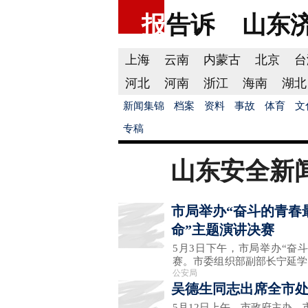
报
告诉
山东
上海
云南
内蒙古
北京
台
河北
河南
浙江
海南
湖北
新闻集锦
档案
资料
事故
体育
文
专稿
山东安全新
市局举办“奋斗的青春
命”主题演讲决赛
5月3日下午，市局举办“奋
赛。市委组织部副部长宁延学
公安局
吴德生同志出席全市
5月12日上午，市政府主办