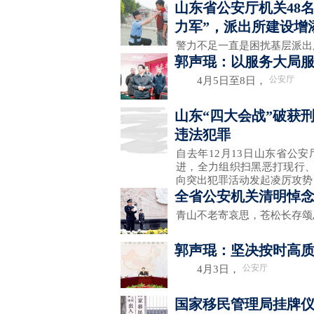
山东省公安厅机关48
力军”，派出所建设增
警力不足一直是困扰基层派
郭声琨：以服务大局
公安厅
4月5日至8日，
山东“四大会战”破获刑
违法犯罪
自去年12月13日山东省公
进，全力组织扫黑恶打现行、
向突出犯罪活动发起凌厉攻势
全省公安机关清明悼
青山不老寄哀思，苍松长存
郭声琨：坚决按时高
公安厅
4月3日，
国家移民管理局挂牌仪