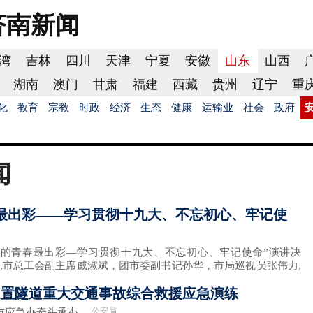
济南
新闻
湾
吉林
四川
天津
宁夏
安徽
山东
山西
湖南
澳门
甘肃
福建
西藏
贵州
辽宁
重
化
教育
宗教
时政
经济
生态
健康
运输业
社会
政府
闻
最出彩——学习贯彻十九大、不忘初心、牢记使
斗的青春最出彩—学习贯彻十九大、不忘初心、牢记使命”演讲决
,市总工会副主席戚淑斌，团市委副书记孙华，市局巡视员张伟力,
处置隧道重大交通事故综合救援应急演练
公安局
，市应急办牵头承办，