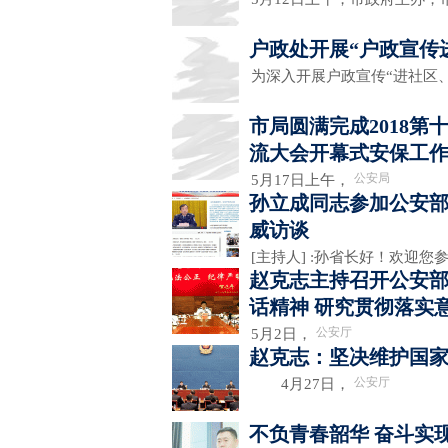
户政处开展“户政宣传
为深入开展户政宣传“进社区
市局圆满完成2018
流大会开幕式安保工
公安局
5月17日上午，
孙立成同志参加公安部
威访谈
[主持人] :孙省长好！欢迎
赵克志主持召开公安部
话精神 研究贯彻落实
公安厅
5月2日，
赵克志：坚决维护国
公安厅
4月27日，
不负青春韶华 奋斗实