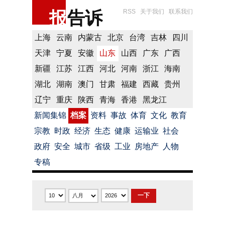
报
告诉
RSS
关于我们
联系我们
上海
云南
内蒙古
北京
台湾
吉林
四川
天津
宁夏
安徽
山东
山西
广东
广西
新疆
江苏
江西
河北
河南
浙江
海南
湖北
湖南
澳门
甘肃
福建
西藏
贵州
辽宁
重庆
陕西
青海
香港
黑龙江
新闻集锦
档案
资料
事故
体育
文化
教育
宗教
时政
经济
生态
健康
运输业
社会
政府
安全
城市
省级
工业
房地产
人物
专稿