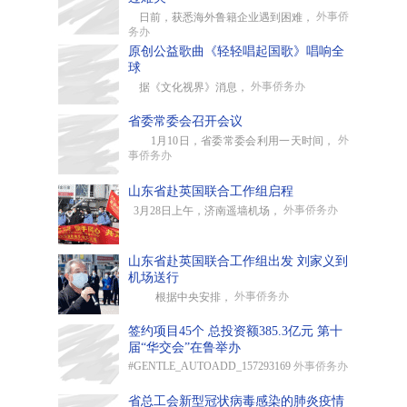
外事侨
日前，获悉海外鲁籍企业遇到困难，
务办
原创公益歌曲《轻轻唱起国歌》唱响全
球
外事侨务办
据《文化视界》消息，
省委常委会召开会议
外
1月10日，省委常委会利用一天时间，
事侨务办
山东省赴英国联合工作组启程
外事侨务办
3月28日上午，济南遥墙机场，
山东省赴英国联合工作组出发 刘家义到
机场送行
外事侨务办
根据中央安排，
签约项目45个 总投资额385.3亿元 第十
届“华交会”在鲁举办
#GENTLE_AUTOADD_157293169
外事侨务办
省总工会新型冠状病毒感染的肺炎疫情