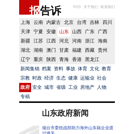
报
告诉
RSS
关于我们
联系我们
上海
云南
内蒙古
北京
台湾
吉林
四川
天津
宁夏
安徽
山东
山西
广东
广西
新疆
江苏
江西
河北
河南
浙江
海南
湖北
湖南
澳门
甘肃
福建
西藏
贵州
辽宁
重庆
陕西
青海
香港
黑龙江
新闻集锦
档案
资料
事故
体育
文化
教育
宗教
时政
经济
生态
健康
运输业
社会
政府
安全
城市
省级
工业
房地产
人物
专稿
山东政府新闻
烟台市委统战部助力海外山东籍企业渡
过难关