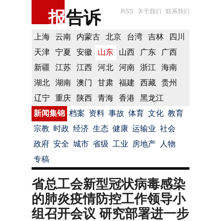
报
告诉
RSS
关于我们
联系我们
上海
云南
内蒙古
北京
台湾
吉林
四川
天津
宁夏
安徽
山东
山西
广东
广西
新疆
江苏
江西
河北
河南
浙江
海南
湖北
湖南
澳门
甘肃
福建
西藏
贵州
辽宁
重庆
陕西
青海
香港
黑龙江
新闻集锦
档案
资料
事故
体育
文化
教育
宗教
时政
经济
生态
健康
运输业
社会
政府
安全
城市
省级
工业
房地产
人物
专稿
省总工会新型冠状病毒感染
的肺炎疫情防控工作领导小
组召开会议 研究部署进一步