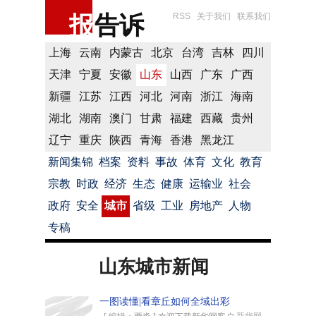
报
告诉
RSS
关于我们
联系我们
上海
云南
内蒙古
北京
台湾
吉林
四川
天津
宁夏
安徽
山东
山西
广东
广西
新疆
江苏
江西
河北
河南
浙江
海南
湖北
湖南
澳门
甘肃
福建
西藏
贵州
辽宁
重庆
陕西
青海
香港
黑龙江
新闻集锦
档案
资料
事故
体育
文化
教育
宗教
时政
经济
生态
健康
运输业
社会
政府
安全
城市
省级
工业
房地产
人物
专稿
山东城市新闻
一图读懂|看章丘如何全域出彩