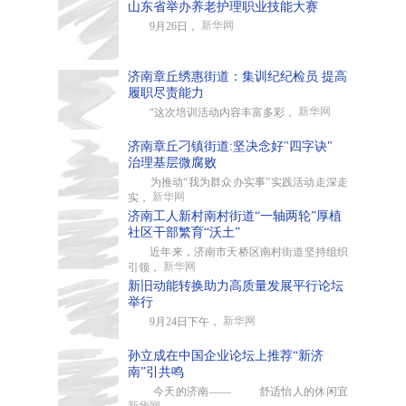
山东省举办养老护理职业技能大赛
新华网
9月26日，
济南章丘绣惠街道：集训纪纪检员 提高
履职尽责能力
新华网
“这次培训活动内容丰富多彩，
济南章丘刁镇街道:坚决念好"四字诀"
治理基层微腐败
为推动“我为群众办实事”实践活动走深走
新华网
实，
济南工人新村南村街道“一轴两轮”厚植
社区干部繁育“沃土”
近年来，济南市天桥区南村街道坚持组织
新华网
引领，
新旧动能转换助力高质量发展平行论坛
举行
新华网
9月24日下午，
孙立成在中国企业论坛上推荐“新济
南”引共鸣
今天的济南—— 舒适怡人的休闲宜